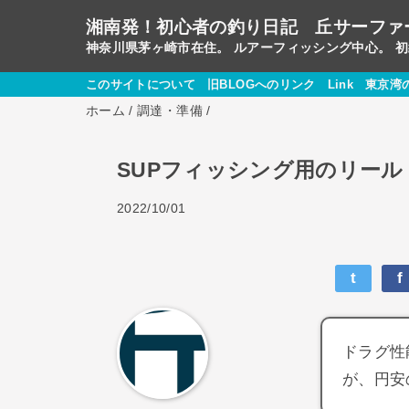
湘南発！初心者の釣り日記 丘サーファ
神奈川県茅ヶ崎市在住。 ルアーフィッシング中心。 
このサイトについて
旧BLOGへのリンク
Link
東京湾
ホーム
/
調達・準備
/
SUPフィッシング用のリール
2022/10/01
t
f
ドラグ性
が、円安