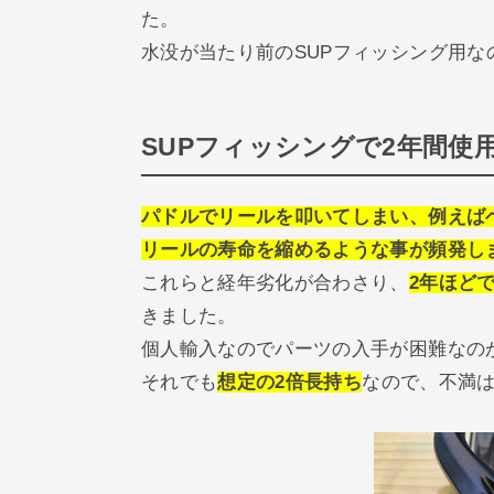
た。
水没が当たり前のSUPフィッシング用
SUPフィッシングで2年間使
パドルでリールを叩いてしまい、
例えば
リールの寿命を縮めるような事が頻発し
これらと経年劣化が合わさり、
2年ほど
きました。
個人輸入なのでパーツの入手が困難なの
それでも
想定の2倍長持ち
なので、不満