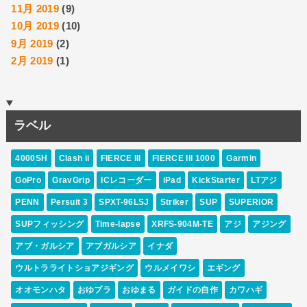
11月 2019
(9)
10月 2019
(10)
9月 2019
(2)
2月 2019
(1)
ラベル
4000SH
Clash ii
FIERCE III
FIERCE III 1000
Garmin
GoPro
GravGrip
ICレコーダー
iPad
KickStarter
LTアジ
PENN
Persuit 3
SPXT-96LSJ
Striker
SUP
SUPERIOR
SUPフィッシング
Time-lapse
XRFS-904M-TE
アジ
アジング
アブ・ガルシア
アブガルシア
イナダ
ウルトラライトショアジギング
ウルメイワシ
エギング
オオモンハタ
おゆプラ
おゆまる
ガイドの自作
カワハギ