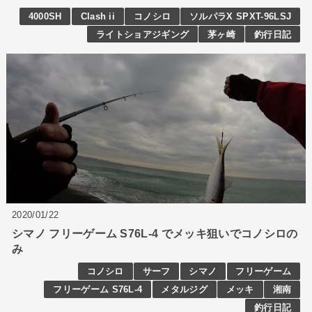
4000SH
Clash ii
コノシロ
ソルパラX SPXT-96LSJ
ライトショアジギング
茅ヶ崎
釣行日記
2020/01/22
シマノ フリーゲーム S76L-4 でメッキ狙いでコノシロの
み
コノシロ
サーフ
シマノ
フリーゲーム
フリーゲーム S76L-4
メタルジグ
メッキ
湘南
釣行日記