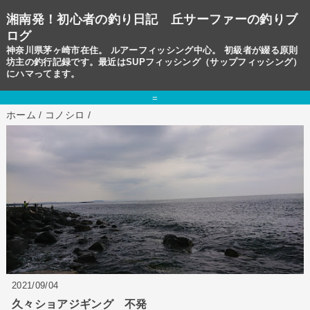
湘南発！初心者の釣り日記 丘サーファーの釣りブ
ログ
神奈川県茅ヶ崎市在住。 ルアーフィッシング中心。 初級者が綴る原則
坊主の釣行記録です。最近はSUPフィッシング（サップフィッシング）
にハマってます。
=
ホーム
/
コノシロ
/
2021/09/04
久々ショアジギング 不発