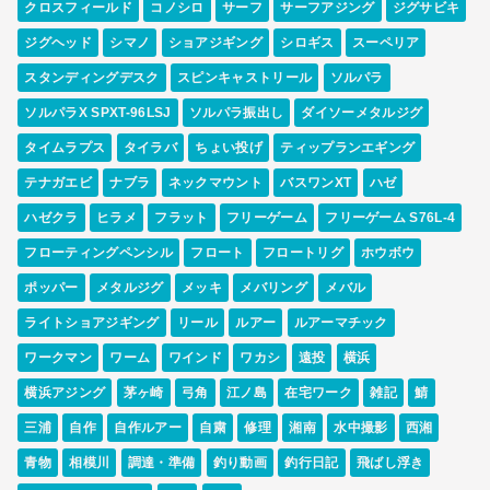
クロスフィールド
コノシロ
サーフ
サーフアジング
ジグサビキ
ジグヘッド
シマノ
ショアジギング
シロギス
スーペリア
スタンディングデスク
スピンキャストリール
ソルパラ
ソルパラX SPXT-96LSJ
ソルパラ振出し
ダイソーメタルジグ
タイムラプス
タイラバ
ちょい投げ
ティップランエギング
テナガエビ
ナブラ
ネックマウント
バスワンXT
ハゼ
ハゼクラ
ヒラメ
フラット
フリーゲーム
フリーゲーム S76L-4
フローティングペンシル
フロート
フロートリグ
ホウボウ
ポッパー
メタルジグ
メッキ
メバリング
メバル
ライトショアジギング
リール
ルアー
ルアーマチック
ワークマン
ワーム
ワインド
ワカシ
遠投
横浜
横浜アジング
茅ヶ崎
弓角
江ノ島
在宅ワーク
雑記
鯖
三浦
自作
自作ルアー
自粛
修理
湘南
水中撮影
西湘
青物
相模川
調達・準備
釣り動画
釣行日記
飛ばし浮き