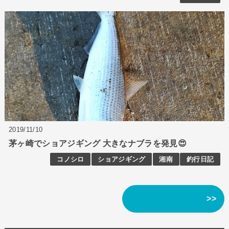
2019/11/10
茅ヶ崎でショアジギング 大きなナブラを発見😍
コノシロ
ショアジギング
湘南
釣行日記
>>