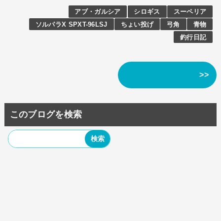
アブ・ガルシア
シロギス
スーペリア
ソルパラX SPXT-96LSJ
ちょい投げ
弓角
青物
釣行日記
>>
このブログを検索