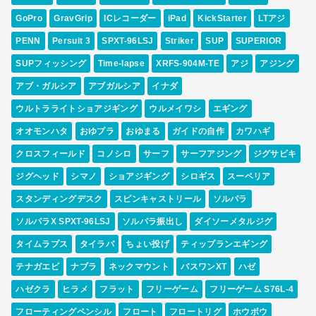
GoPro
GravGrip
ICレコーダー
iPad
KickStarter
LTアジ
PENN
Persuit 3
SPXT-96LSJ
Striker
SUP
SUPERIOR
SUPフィッシング
Time-lapse
XRFS-904M-TE
アジ
アジング
アブ・ガルシア
アブガルシア
イナダ
ウルトラライトショアジギング
ウルメイワシ
エギング
オオモンハタ
おゆプラ
おゆまる
ガイドの自作
カワハギ
クロスフィールド
コノシロ
サーフ
サーフアジング
ジグサビキ
ジグヘッド
シマノ
ショアジギング
シロギス
スーペリア
スタンディングデスク
スピンキャストリール
ソルパラ
ソルパラX SPXT-96LSJ
ソルパラ振出し
ダイソーメタルジグ
タイムラプス
タイラバ
ちょい投げ
ティップランエギング
テナガエビ
ナブラ
ネックマウント
バスワンXT
ハゼ
ハゼクラ
ヒラメ
フラット
フリーゲーム
フリーゲーム S76L-4
フローティングペンシル
フロート
フロートリグ
ホウボウ