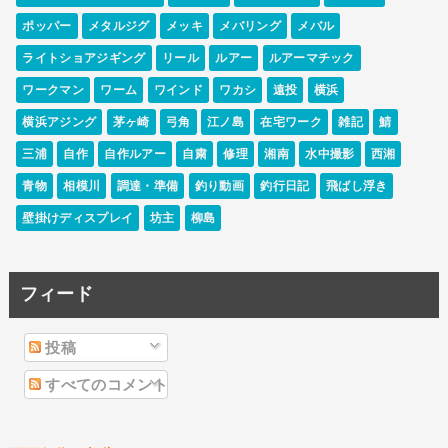
ポッパー
メタルジグ
メッキ
メバリング
メバル
ライトショアジギング
リール
ルアー
ルアーマチック
ワークマン
ワーム
ワインド
ワカシ
遠投
横浜
横浜アジング
茅ヶ崎
弓角
江ノ島
在宅ワーク
雑記
鯖
三浦
自作
自作ルアー
自粛
修理
湘南
水中撮影
西湘
青物
相模川
調達・準備
釣り動画
釣行日記
飛ばし浮き
壁掛けディスプレイ
坊主
柳島
フィード
投稿
すべてのコメント