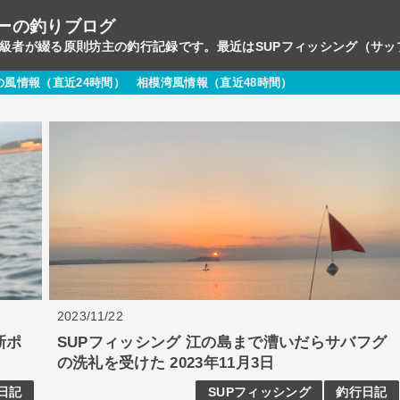
ーの釣りブログ
初級者が綴る原則坊主の釣行記録です。最近はSUPフィッシング（サ
の風情報（直近24時間）
相模湾風情報（直近48時間）
2023/11/22
新ポ
SUPフィッシング 江の島まで漕いだらサバフグ
の洗礼を受けた 2023年11月3日
日記
SUPフィッシング
釣行日記