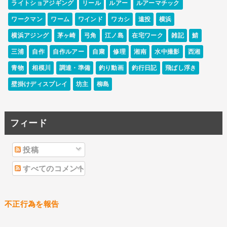
ライトショアジギング
リール
ルアー
ルアーマチック
ワークマン
ワーム
ワインド
ワカシ
遠投
横浜
横浜アジング
茅ヶ崎
弓角
江ノ島
在宅ワーク
雑記
鯖
三浦
自作
自作ルアー
自粛
修理
湘南
水中撮影
西湘
青物
相模川
調達・準備
釣り動画
釣行日記
飛ばし浮き
壁掛けディスプレイ
坊主
柳島
フィード
投稿
すべてのコメント
不正行為を報告