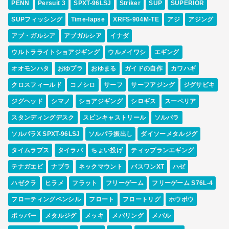
PENN
Persuit 3
SPXT-96LSJ
Striker
SUP
SUPERIOR
SUPフィッシング
Time-lapse
XRFS-904M-TE
アジ
アジング
アブ・ガルシア
アブガルシア
イナダ
ウルトラライトショアジギング
ウルメイワシ
エギング
オオモンハタ
おゆプラ
おゆまる
ガイドの自作
カワハギ
クロスフィールド
コノシロ
サーフ
サーフアジング
ジグサビキ
ジグヘッド
シマノ
ショアジギング
シロギス
スーペリア
スタンディングデスク
スピンキャストリール
ソルパラ
ソルパラX SPXT-96LSJ
ソルパラ振出し
ダイソーメタルジグ
タイムラプス
タイラバ
ちょい投げ
ティップランエギング
テナガエビ
ナブラ
ネックマウント
バスワンXT
ハゼ
ハゼクラ
ヒラメ
フラット
フリーゲーム
フリーゲーム S76L-4
フローティングペンシル
フロート
フロートリグ
ホウボウ
ポッパー
メタルジグ
メッキ
メバリング
メバル