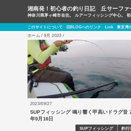
湘南発！初心者の釣り日記 丘サーファ
神奈川県茅ヶ崎市在住。 ルアーフィッシング中心。 
このサイトについて
旧BLOGへのリンク
Link
東京湾
ホーム
/
9月 2023
/
2023/09/27
SUPフィッシング 鳴り響く甲高いドラグ音 2
年9月16日
SUPフィッシング
釣行