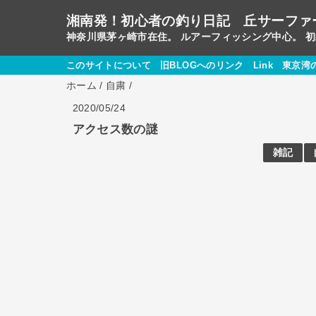
湘南発！初心者の釣り日記 丘サーファ
神奈川県茅ヶ崎市在住。 ルアーフィッシング中心。 
このサイトについて
旧BLOGへのリンク
Link
東京湾
ホーム
/
自粛
/
2020/05/24
アクセス数の謎
雑記