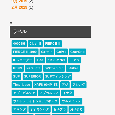
9月 2019
(2)
2月 2019
(1)
ラベル
4000SH
Clash ii
FIERCE III
FIERCE III 1000
Garmin
GoPro
GravGrip
ICレコーダー
iPad
KickStarter
LTアジ
PENN
Persuit 3
SPXT-96LSJ
Striker
SUP
SUPERIOR
SUPフィッシング
Time-lapse
XRFS-904M-TE
アジ
アジング
アブ・ガルシア
アブガルシア
イナダ
ウルトラライトショアジギング
ウルメイワシ
エギング
オオモンハタ
おゆプラ
おゆまる