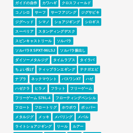
ガイドの自作
カワハギ
クロスフィールド
コノシロ
サーフ
サーフアジング
ジグサビキ
ジグヘッド
シマノ
ショアジギング
シロギス
スーペリア
スタンディングデスク
スピンキャストリール
ソルパラ
ソルパラX SPXT-96LSJ
ソルパラ振出し
ダイソーメタルジグ
タイムラプス
タイラバ
ちょい投げ
ティップランエギング
テナガエビ
ナブラ
ネックマウント
バスワンXT
ハゼ
ハゼクラ
ヒラメ
フラット
フリーゲーム
フリーゲーム S76L-4
フローティングペンシル
フロート
フロートリグ
ホウボウ
ポッパー
メタルジグ
メッキ
メバリング
メバル
ライトショアジギング
リール
ルアー