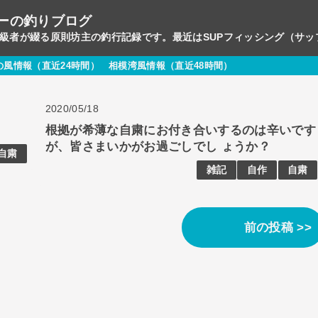
ーの釣りブログ
初級者が綴る原則坊主の釣行記録です。最近はSUPフィッシング（サ
の風情報（直近24時間）
相模湾風情報（直近48時間）
2020/05/18
根拠が希薄な自粛にお付き合いするのは辛いです
が、皆さまいかがお過ごしでし ょうか？
自粛
雑記
自作
自粛
前の投稿 >>