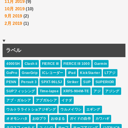
11月 2019
(9)
10月 2019
(10)
9月 2019
(2)
2月 2019
(1)
ラベル
4000SH
Clash ii
FIERCE III
FIERCE III 1000
Garmin
GoPro
GravGrip
ICレコーダー
iPad
KickStarter
LTアジ
PENN
Persuit 3
SPXT-96LSJ
Striker
SUP
SUPERIOR
SUPフィッシング
Time-lapse
XRFS-904M-TE
アジ
アジング
アブ・ガルシア
アブガルシア
イナダ
ウルトラライトショアジギング
ウルメイワシ
エギング
オオモンハタ
おゆプラ
おゆまる
ガイドの自作
カワハギ
クロスフィールド
コノシロ
サーフ
サーフアジング
ジグサビキ