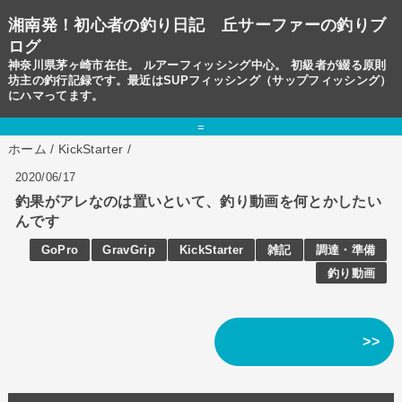
湘南発！初心者の釣り日記 丘サーファーの釣りブ
ログ
神奈川県茅ヶ崎市在住。 ルアーフィッシング中心。 初級者が綴る原則
坊主の釣行記録です。最近はSUPフィッシング（サップフィッシング）
にハマってます。
=
ホーム
/
KickStarter
/
2020/06/17
釣果がアレなのは置いといて、釣り動画を何とかしたい
んです
GoPro
GravGrip
KickStarter
雑記
調達・準備
釣り動画
>>