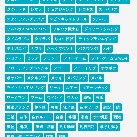
ジグヘッド
シマノ
ショアジギング
シロギス
スーペリア
スタンディングデスク
スピンキャストリール
ソルパラ
ソルパラX SPXT-96LSJ
ソルパラ振出し
ダイソーメタルジグ
タイムラプス
タイラバ
ちょい投げ
ティップランエギング
テナガエビ
ナブラ
ネックマウント
バスワンXT
ハゼ
ハゼクラ
ヒラメ
フラット
フリーゲーム
フリーゲーム S76L-4
フローティングペンシル
フロート
フロートリグ
ホウボウ
ポッパー
メタルジグ
メッキ
メバリング
メバル
ライトショアジギング
リール
ルアー
ルアーマチック
ワークマン
ワーム
ワインド
ワカシ
遠投
横浜
横浜アジング
茅ヶ崎
弓角
江ノ島
在宅ワーク
雑記
鯖
三浦
自作
自作ルアー
自粛
修理
湘南
水中撮影
西湘
青物
相模川
調達・準備
釣り動画
釣行日記
飛ばし浮き
壁掛けディスプレイ
坊主
柳島