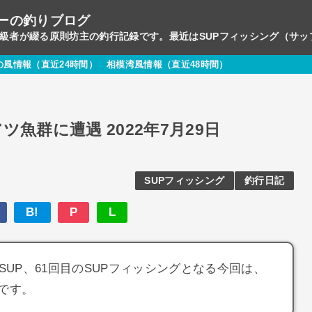
ーの釣りブログ
初級者が綴る原則坊主の釣行記録です。最近はSUPフィッシング（サ
の風情報（直近24時間）
相模湾風情報（直近48時間）
ツ魚群に遭遇 2022年7月29日
SUPフィッシング
釣行日記
B!
P
L
のSUP、61回目のSUPフィッシングとなる今回は、
です。