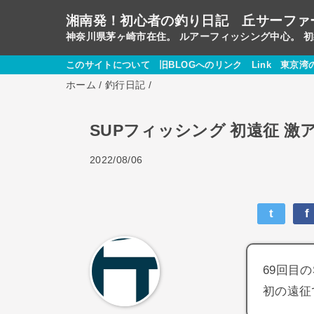
湘南発！初心者の釣り日記 丘サーファ
神奈川県茅ヶ崎市在住。 ルアーフィッシング中心。 
このサイトについて
旧BLOGへのリンク
Link
東京湾
ホーム
/
釣行日記
/
SUPフィッシング 初遠征 激ア
2022/08/06
t
f
69回目
初の遠征