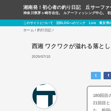
湘南発！初心者の釣り日記 丘サーファ
神奈川県茅ヶ崎市在住。 ルアーフィッシング中心。 
このサイトについて
旧BLOGへのリンク
Link
東京湾
ホーム
/
釣行日記
/
西湘 ワクワクが溢れる落とし込
2025/07/10
t
f
180回目
21回目
た。前回