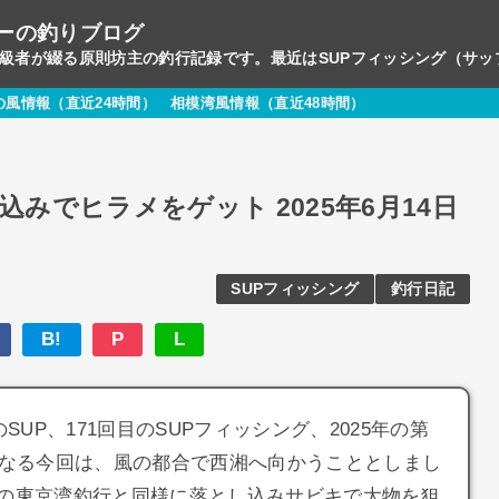
ーの釣りブログ
初級者が綴る原則坊主の釣行記録です。最近はSUPフィッシング（サ
の風情報（直近24時間）
相模湾風情報（直近48時間）
みでヒラメをゲット 2025年6月14日
SUPフィッシング
釣行日記
B!
P
L
のSUP、171回目のSUPフィッシング、2025年の第
となる今回は、風の都合で西湘へ向かうこととしまし
の東京湾釣行と同様に落とし込みサビキで大物を狙