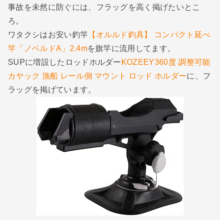
事故を未然に防ぐには、フラッグを高く掲げたいとこ
ろ。
ワタクシはお安い釣竿
【オルルド釣具】 コンパクト延べ
竿「ノベルドA」2.4m
を旗竿に流用してます。
SUPに増設したロッドホルダー
KOZEEY360度 調整可能
カヤック 漁船 レール側 マウント ロッド ホルダー
に、フ
ラッグを掲げています。