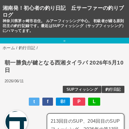
湘南発！初心者の釣り日記 丘サーファーの釣りブ
ログ
神奈川県茅ヶ崎市在住。 ルアーフィッシング中心。 初級者が綴る原則
坊主の釣行記録です。最近はSUPフィッシング（サップフィッシング）
にハマってます。
=
ホーム
/
釣行日記
/
朝一勝負が鍵となる西湘タイラバ 2026年5月10
日
2026/06/11
SUPフィッシング
釣行日記
t
f
B!
P
L
213回目のSUP、204回目のSUP