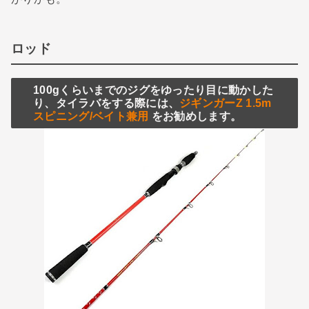
ロッド
100gくらいまでのジグをゆったり目に動かした
り、タイラバをする際には、
ジギンガーZ 1.5m
スピニング/ベイト兼用
をお勧めします。