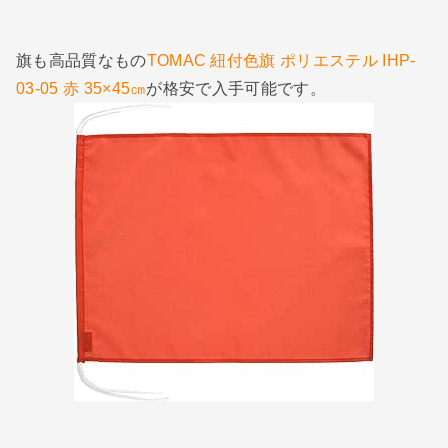
旗も高品質なもの
TOMAC 紐付色旗 ポリエステル IHP-
03-05 赤 35×45㎝
が格安で入手可能です。