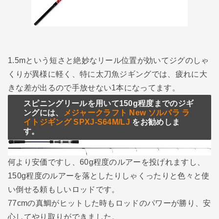
1.5mという短さと絶妙なリール位置が効いてジグのしゃ
くりが異様に軽く、特に太刀魚ジギングでは、疲れに大
きな差が出るので手放せない1本になってます。
スピニングリールを用いて150g程度までのジギ
ングには、
メジャークラフト New ソルパラ ラ
イトジギング SPXJ-S64M/LJ
をお勧めしま
す。
何より安価ですし、60g程度のルアーを投げれますし、
150g程度のルアーを落としたりしゃくったりと色々と使
い倒せる頼もしいロッドです。
77cmの真鯛がヒットした時もロッドのパワーが勝り、安
心してやり取りができました。